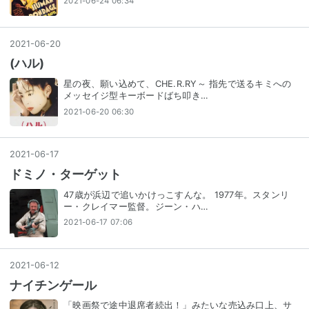
2021-06-24 06:34
2021
-
06
-
20
(ハル)
星の夜、願い込めて、CHE.R.RY～ 指先で送るキミへの
メッセイジ型キーボードばち叩き…
2021-06-20 06:30
2021
-
06
-
17
ドミノ・ターゲット
47歳が浜辺で追いかけっこすんな。 1977年。スタンリ
ー・クレイマー監督。ジーン・ハ…
2021-06-17 07:06
2021
-
06
-
12
ナイチンゲール
「映画祭で途中退席者続出！」みたいな売込み口上、サ