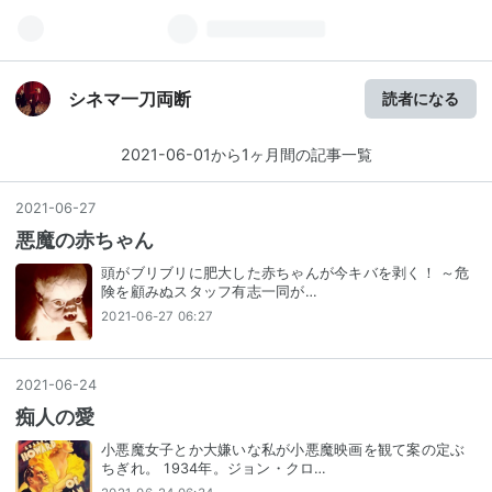
シネマ一刀両断
読者になる
2021-06-01から1ヶ月間の記事一覧
2021
-
06
-
27
悪魔の赤ちゃん
頭がブリブリに肥大した赤ちゃんが今キバを剥く！ ～危
険を顧みぬスタッフ有志一同が…
2021-06-27 06:27
2021
-
06
-
24
痴人の愛
小悪魔女子とか大嫌いな私が小悪魔映画を観て案の定ぶ
ちぎれ。 1934年。ジョン・クロ…