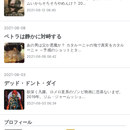
ムいからそろそろやめんけ？ 20…
2021-06-12 06:40
2021
-
06
-
08
ペトラは静かに対峙する
あの男は父か悪魔か？ カタルーニャの地で真実をカタル
ーニャ ～予感のショットとタ…
2021-06-08 06:42
2021
-
06
-
03
デッド・ドント・ダイ
欲深く凡庸。ロメロ直系のゾンビ映画に悲喜ないまぜ。
2019年。ジム・ジャームッシュ…
2021-06-03 06:34
プロフィール